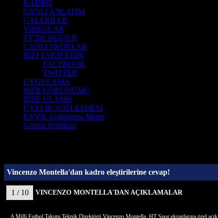
KADRO
CANLI ANLATIM
GALERİLER
VİDEOLAR
TV'DE BUGÜN
CANLI SKORLAR
BİZİ TAKİP EDİN
FACEBOOK
TWİTTER
UYGULAMA
WEB GÖRÜNÜMÜ
BİZE ULAŞIN
ÜYELIK SÖZLESMESI
KVVK Aydınlatma Metni
Gizlilik Politikası
Vincenzo Montella'dan kadro eleştirilerine cevap!
1 / 10
VINCENZO MONTELLA'DAN AÇIKLAMALAR
A Milli Futbol Takımı Teknik Direktörü Vincenzo Montella, HT Spor ekranlarına özel açı