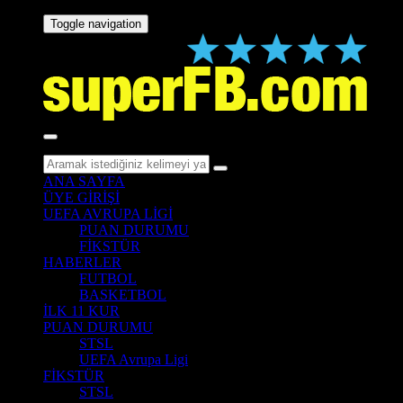
Toggle navigation
ANA SAYFA
ÜYE GİRİŞİ
UEFA AVRUPA LİGİ
PUAN DURUMU
FİKSTÜR
HABERLER
FUTBOL
BASKETBOL
İLK 11 KUR
PUAN DURUMU
STSL
UEFA Avrupa Ligi
FİKSTÜR
STSL