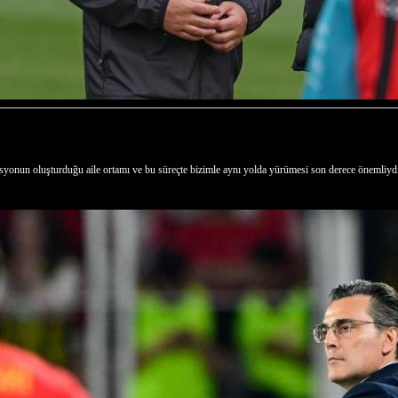
yonun oluşturduğu aile ortamı ve bu süreçte bizimle aynı yolda yürümesi son derece önemliydi. 