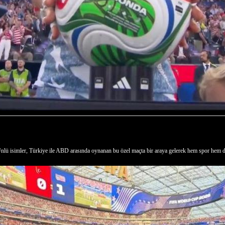
lü isimler, Türkiye ile ABD arasında oynanan bu özel maçta bir araya gelerek hem spor hem de