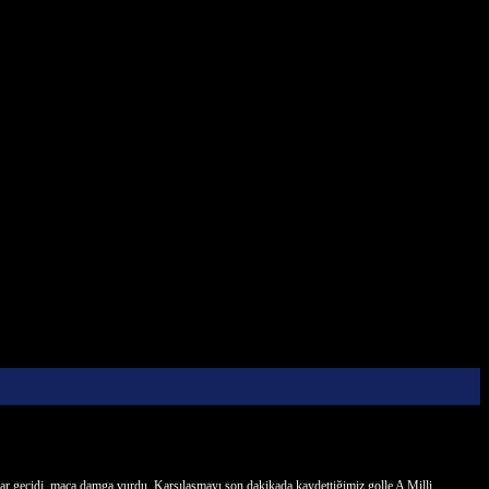
ar geçidi, maça damga vurdu. Karşılaşmayı son dakikada kaydettiğimiz golle A Milli