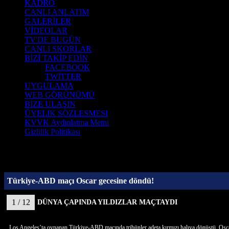
KADRO
CANLI ANLATIM
GALERİLER
VİDEOLAR
TV'DE BUGÜN
CANLI SKORLAR
BİZİ TAKİP EDİN
FACEBOOK
TWİTTER
UYGULAMA
WEB GÖRÜNÜMÜ
BİZE ULAŞIN
ÜYELIK SÖZLESMESI
KVVK Aydınlatma Metni
Gizlilik Politikası
Türkiye-ABD maçı Oscar gecesine döndü!
1 / 12
DÜNYA ÇAPINDA YILDIZLAR MAÇTAYDI
Los Angeles’ta oynanan Türkiye-ABD maçında tribünler adeta kırmızı halıya dönüştü. Oscar