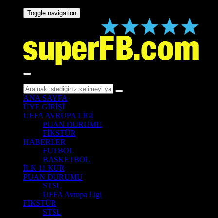
Toggle navigation
ANA SAYFA
ÜYE GİRİŞİ
UEFA AVRUPA LİGİ
PUAN DURUMU
FİKSTÜR
HABERLER
FUTBOL
BASKETBOL
İLK 11 KUR
PUAN DURUMU
STSL
UEFA Avrupa Ligi
FİKSTÜR
STSL