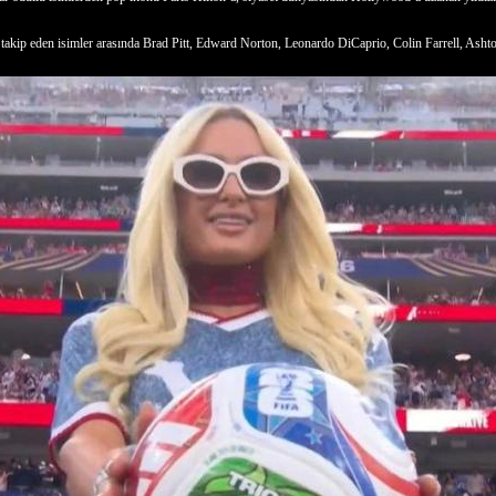
 takip eden isimler arasında Brad Pitt, Edward Norton, Leonardo DiCaprio, Colin Farrell, Ashton