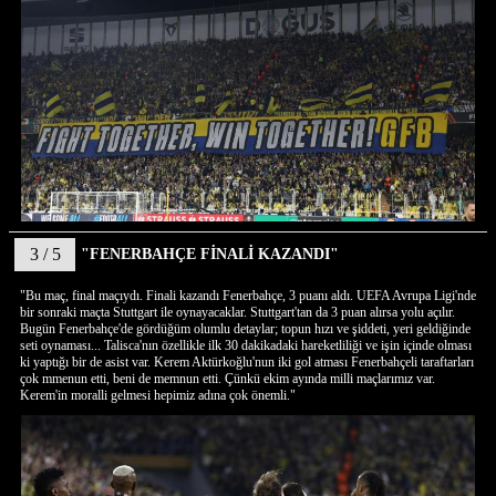
3 / 5
"FENERBAHÇE FİNALİ KAZANDI"
"Bu maç, final maçıydı. Finali kazandı Fenerbahçe, 3 puanı aldı. UEFA Avrupa Ligi'nde
bir sonraki maçta Stuttgart ile oynayacaklar. Stuttgart'tan da 3 puan alırsa yolu açılır.
Bugün Fenerbahçe'de gördüğüm olumlu detaylar; topun hızı ve şiddeti, yeri geldiğinde
seti oynaması... Talisca'nın özellikle ilk 30 dakikadaki hareketliliği ve işin içinde olması
ki yaptığı bir de asist var. Kerem Aktürkoğlu'nun iki gol atması Fenerbahçeli taraftarları
çok mmenun etti, beni de memnun etti. Çünkü ekim ayında milli maçlarımız var.
Kerem'in moralli gelmesi hepimiz adına çok önemli."