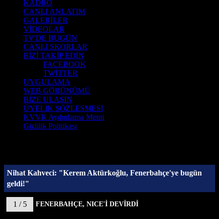
KADRO
CANLI ANLATIM
GALERİLER
VİDEOLAR
TV'DE BUGÜN
CANLI SKORLAR
BİZİ TAKİP EDİN
FACEBOOK
TWİTTER
UYGULAMA
WEB GÖRÜNÜMÜ
BİZE ULAŞIN
ÜYELIK SÖZLESMESI
KVVK Aydınlatma Metni
Gizlilik Politikası
Nihat Kahveci: "Kerem Aktürkoğlu, Fenerbahçe'ye bugün
geldi!"
1 / 5
FENERBAHÇE, NICE'İ DEVİRDİ