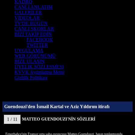
KADRO
CANLI ANLATIM
GALERİLER
VİDEOLAR
TV'DE BUGÜN
CANLI SKORLAR
BİZİ TAKİP EDİN
FACEBOOK
TWİTTER
UYGULAMA
WEB GÖRÜNÜMÜ
BİZE ULAŞIN
ÜYELIK SÖZLESMESI
KVVK Aydınlatma Metni
Gizlilik Politikası
Guendouzi'den İsmail Kartal ve Aziz Yıldırım itirafı
1 / 11
MATTEO GUENDOUZI'NİN SÖZLERİ
Fenerbahçe'nin Fransız orta saha oyuncusu Matteo Guendouzi, basın toplantısında