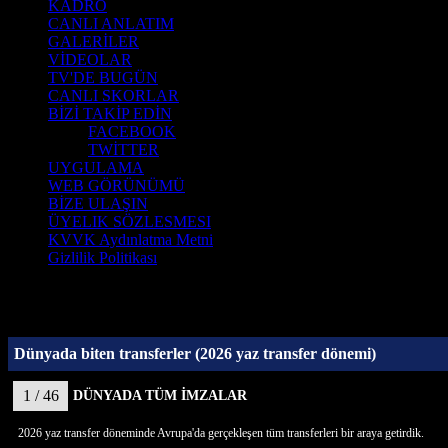
KADRO
CANLI ANLATIM
GALERİLER
VİDEOLAR
TV'DE BUGÜN
CANLI SKORLAR
BİZİ TAKİP EDİN
FACEBOOK
TWİTTER
UYGULAMA
WEB GÖRÜNÜMÜ
BİZE ULAŞIN
ÜYELIK SÖZLESMESI
KVVK Aydınlatma Metni
Gizlilik Politikası
Dünyada biten transferler (2026 yaz transfer dönemi)
1 / 46
DÜNYADA TÜM İMZALAR
2026 yaz transfer döneminde Avrupa'da gerçekleşen tüm transferleri bir araya getirdik.