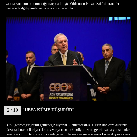
yapma şansının bulunmadığını açıkladı. İşte Yıldırım'ın Hakan Safi'nin transfer
vaatleriyle ilgili gündeme damga vuran o sözleri:
2 / 10
"UEFA KÜME DÜŞÜRÜR"
"Onu getireceğiz, bunu getireceğiz diyorlar. Getiremezsiniz. UEFA'dan ceza alırsınız.
Ceza katlanarak ilerliyor. Örnek veriyorum: 500 milyon Euro gelirin varsa yarısı kadar
ceza ödersiniz. Bunu da kimse ödeyemez. Hataya devam ederseniz küme düşme cezası