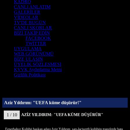
KADRO
CANLI ANLATIM
GALERİLER
VİDEOLAR
TV'DE BUGÜN
CANLI SKORLAR
BİZİ TAKİP EDİN
FACEBOOK
TWİTTER
UYGULAMA
WEB GÖRÜNÜMÜ
BİZE ULAŞIN
ÜYELIK SÖZLESMESI
KVVK Aydınlatma Metni
Gizlilik Politikası
Aziz Yıldırım: "UEFA küme düşürür!"
1 / 10
AZİZ YILDIRIM: "UEFA KÜME DÜŞÜRÜR"
Fenerbahçe Kulübü başkan adayı Aziz Yıldırım, sarı-lacivertli kulübün transferde hata