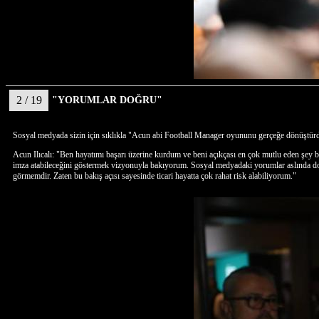
2 / 19
"YORUMLAR DOĞRU"
Sosyal medyada sizin için sıklıkla "Acun abi Football Manager oyununu gerçeğe dönüştürdü" y
Acun Ilıcalı: "Ben hayatımı başarı üzerine kurdum ve beni açıkçası en çok mutlu eden şey ba
imza atabileceğini göstermek vizyonuyla bakıyorum. Sosyal medyadaki yorumlar aslında doğ
görmemdir. Zaten bu bakış açısı sayesinde ticari hayatta çok rahat risk alabiliyorum."