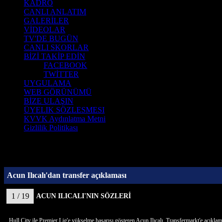
KADRO
CANLI ANLATIM
GALERİLER
VİDEOLAR
TV'DE BUGÜN
CANLI SKORLAR
BİZİ TAKİP EDİN
FACEBOOK
TWİTTER
UYGULAMA
WEB GÖRÜNÜMÜ
BİZE ULAŞIN
ÜYELIK SÖZLESMESI
KVVK Aydınlatma Metni
Gizlilik Politikası
Acun Ilıcalı'dan transfer açıklaması
1 / 19
ACUN ILICALI'NIN SÖZLERİ
Hull City ile Premier Lig'e yükselme başarısı gösteren Acun Ilıcalı, Transfermarkt'e açıkla