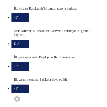
İkinci yarı Başakşehir'in santra atışıyla başladı.
46'
Mert Müldür, bu sezon sarı lacivertli formayla 3. golünü
kaydetti.
D.A.
İlk yarı sona erdi. Başakşehir 0-1 Fenerbahçe
45'
İlk yarının sonuna 4 dakika ilave edildi.
44'