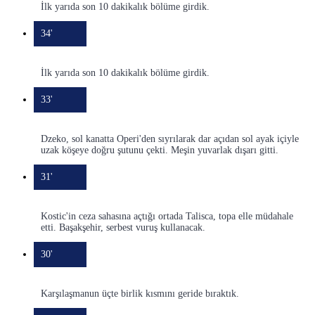
İlk yarıda son 10 dakikalık bölüme girdik.
34'
İlk yarıda son 10 dakikalık bölüme girdik.
33'
Dzeko, sol kanatta Operi'den sıyrılarak dar açıdan sol ayak içiyle
uzak köşeye doğru şutunu çekti. Meşin yuvarlak dışarı gitti.
31'
Kostic'in ceza sahasına açtığı ortada Talisca, topa elle müdahale
etti. Başakşehir, serbest vuruş kullanacak.
30'
Karşılaşmanun üçte birlik kısmını geride bıraktık.