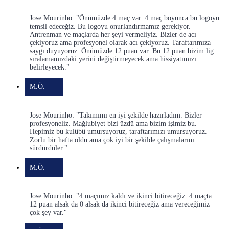
Jose Mourinho: "Önümüzde 4 maç var. 4 maç boyunca bu logoyu
temsil edeceğiz. Bu logoyu onurlandırmamız gerekiyor.
Antrenman ve maçlarda her şeyi vermeliyiz. Bizler de acı
çekiyoruz ama profesyonel olarak acı çekiyoruz. Taraftarımıza
saygı duyuyoruz. Önümüzde 12 puan var. Bu 12 puan bizim lig
sıralamamızdaki yerini değiştirmeyecek ama hissiyatımızı
belirleyecek."
M.Ö.
Jose Mourinho: "Takımımı en iyi şekilde hazırladım. Bizler
profesyoneliz. Mağlubiyet bizi üzdü ama bizim işimiz bu.
Hepimiz bu kulübü umursuyoruz, taraftarımızı umursuyoruz.
Zorlu bir hafta oldu ama çok iyi bir şekilde çalışmalarını
sürdürdüler."
M.Ö.
Jose Mourinho: "4 maçımız kaldı ve ikinci bitireceğiz. 4 maçta
12 puan alsak da 0 alsak da ikinci bitireceğiz ama vereceğimiz
çok şey var."