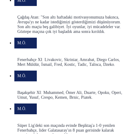
M.Ö.
Çağdaş Atan: "Son altı haftadaki motivasyonumuza bakınca,
Avrupa'yı ne kadar istediğimizi gösterdiğimizi düşünüyorum.
Son altı maçta beş galibiyet. İyi oyunlar, iyi mücadeleler var.
Göztepe maçına çok iyi başladık ama sonra kırıldık.
M.Ö.
Fenerbahçe XI: Livakovic, Skriniar, Amrabat, Diego Carlos,
Mert Müldür, İsmail, Fred, Kostic, Tadic, Talisca, Dzeko.
M.Ö.
Başakşehir XI: Muhammed, Ömer Ali, Duarte, Opoku, Operi,
Umut, Yusuf, Crespo, Kemen, Brnic, Piatek.
M.Ö.
Süper Lig'deki son maçında evinde Beşiktaş'a 1-0 yenilen
Fenerbahçe, lider Galatasaray'ın 8 puan gerisinde kalarak