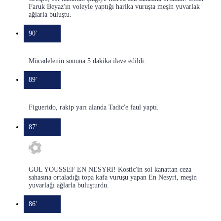
Faruk Beyaz'ın voleyle yaptığı harika vuruşta meşin yuvarlak
ağlarla buluştu.
90'
Mücadelenin sonuna 5 dakika ilave edildi.
89'
Figuerido, rakip yarı alanda Tadic'e faul yaptı.
87'
GOL YOUSSEF EN NESYRI! Kostic'in sol kanattan ceza
sahasına ortaladığı topa kafa vuruşu yapan En Nesyri, meşin
yuvarlağı ağlarla buluşturdu.
86'