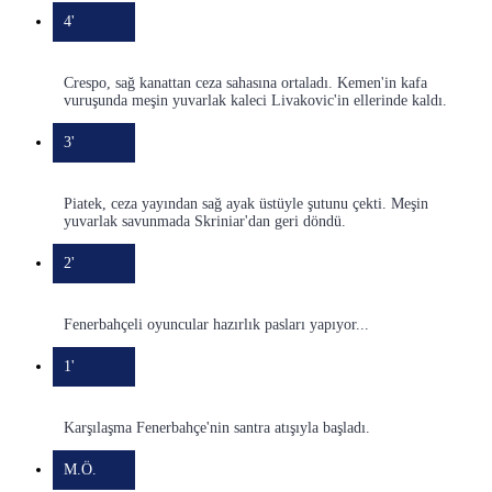
4'
Crespo, sağ kanattan ceza sahasına ortaladı. Kemen'in kafa
vuruşunda meşin yuvarlak kaleci Livakovic'in ellerinde kaldı.
3'
Piatek, ceza yayından sağ ayak üstüyle şutunu çekti. Meşin
yuvarlak savunmada Skriniar'dan geri döndü.
2'
Fenerbahçeli oyuncular hazırlık pasları yapıyor...
1'
Karşılaşma Fenerbahçe'nin santra atışıyla başladı.
M.Ö.