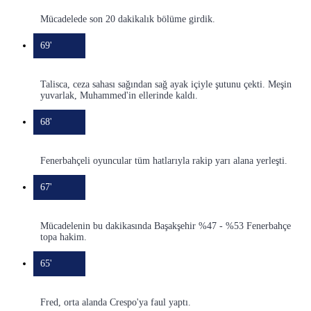
Mücadelede son 20 dakikalık bölüme girdik.
69'
Talisca, ceza sahası sağından sağ ayak içiyle şutunu çekti. Meşin
yuvarlak, Muhammed'in ellerinde kaldı.
68'
Fenerbahçeli oyuncular tüm hatlarıyla rakip yarı alana yerleşti.
67'
Mücadelenin bu dakikasında Başakşehir %47 - %53 Fenerbahçe
topa hakim.
65'
Fred, orta alanda Crespo'ya faul yaptı.