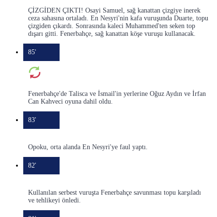
ÇİZGİDEN ÇIKTI! Osayi Samuel, sağ kanattan çizgiye inerek
ceza sahasına ortaladı. En Nesyri'nin kafa vuruşunda Duarte, topu
çizgiden çıkardı. Sonrasında kaleci Muhammed'ten seken top
dışarı gitti. Fenerbahçe, sağ kanattan köşe vuruşu kullanacak.
85'
Fenerbahçe'de Talisca ve İsmail'in yerlerine Oğuz Aydın ve İrfan
Can Kahveci oyuna dahil oldu.
83'
Opoku, orta alanda En Nesyri'ye faul yaptı.
82'
Kullanılan serbest vuruşta Fenerbahçe savunması topu karşıladı
ve tehlikeyi önledi.