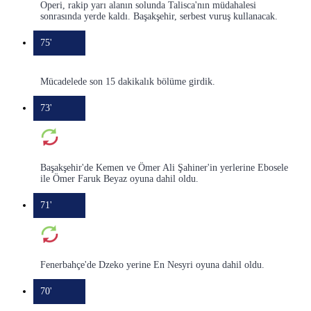
Operi, rakip yarı alanın solunda Talisca'nın müdahalesi
sonrasında yerde kaldı. Başakşehir, serbest vuruş kullanacak.
75'
Mücadelede son 15 dakikalık bölüme girdik.
73'
Başakşehir'de Kemen ve Ömer Ali Şahiner'in yerlerine Ebosele
ile Ömer Faruk Beyaz oyuna dahil oldu.
71'
Fenerbahçe'de Dzeko yerine En Nesyri oyuna dahil oldu.
70'