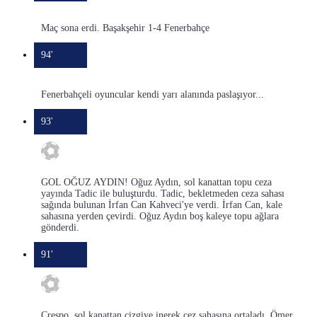
Maç sona erdi. Başakşehir 1-4 Fenerbahçe
94'
Fenerbahçeli oyuncular kendi yarı alanında paslaşıyor...
93'
GOL OĞUZ AYDIN! Oğuz Aydın, sol kanattan topu ceza
yayında Tadic ile buluşturdu. Tadic, bekletmeden ceza sahası
sağında bulunan İrfan Can Kahveci'ye verdi. İrfan Can, kale
sahasına yerden çevirdi. Oğuz Aydın boş kaleye topu ağlara
gönderdi.
91'
Crespo, sol kanattan çizgiye inerek cez sahasına ortaladı. Ömer