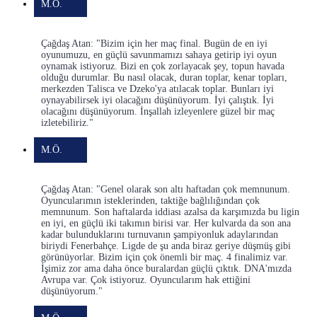
M.Ö.
Çağdaş Atan: "Bizim için her maç final. Bugün de en iyi
oyunumuzu, en güçlü savunmamızı sahaya getirip iyi oyun
oynamak istiyoruz. Bizi en çok zorlayacak şey, topun havada
olduğu durumlar. Bu nasıl olacak, duran toplar, kenar topları,
merkezden Talisca ve Dzeko'ya atılacak toplar. Bunları iyi
oynayabilirsek iyi olacağını düşünüyorum. İyi çalıştık. İyi
olacağını düşünüyorum. İnşallah izleyenlere güzel bir maç
izletebiliriz."
M.Ö.
Çağdaş Atan: "Genel olarak son altı haftadan çok memnunum.
Oyuncularımın isteklerinden, taktiğe bağlılığından çok
memnunum. Son haftalarda iddiası azalsa da karşımızda bu ligin
en iyi, en güçlü iki takımın birisi var. Her kulvarda da son ana
kadar bulunduklarını turnuvanın şampiyonluk adaylarından
biriydi Fenerbahçe. Ligde de şu anda biraz geriye düşmüş gibi
görünüyorlar. Bizim için çok önemli bir maç. 4 finalimiz var.
İşimiz zor ama daha önce buralardan güçlü çıktık. DNA'mızda
Avrupa var. Çok istiyoruz. Oyuncularım hak ettiğini
düşünüyorum."