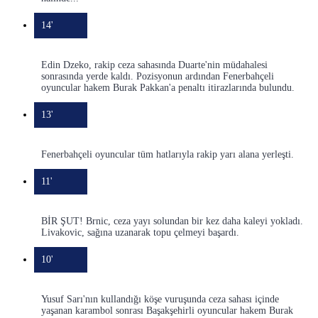
14'
Edin Dzeko, rakip ceza sahasında Duarte'nin müdahalesi
sonrasında yerde kaldı. Pozisyonun ardından Fenerbahçeli
oyuncular hakem Burak Pakkan'a penaltı itirazlarında bulundu.
13'
Fenerbahçeli oyuncular tüm hatlarıyla rakip yarı alana yerleşti.
11'
BİR ŞUT! Brnic, ceza yayı solundan bir kez daha kaleyi yokladı.
Livakovic, sağına uzanarak topu çelmeyi başardı.
10'
Yusuf Sarı'nın kullandığı köşe vuruşunda ceza sahası içinde
yaşanan karambol sonrası Başakşehirli oyuncular hakem Burak