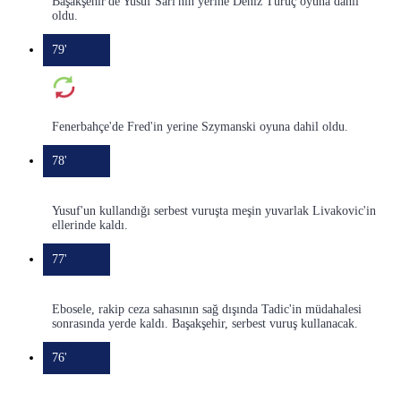
Başakşehir'de Yusuf Sarı'nın yerine Deniz Türüç oyuna dahil
oldu.
79'
Fenerbahçe'de Fred'in yerine Szymanski oyuna dahil oldu.
78'
Yusuf'un kullandığı serbest vuruşta meşin yuvarlak Livakovic'in
ellerinde kaldı.
77'
Ebosele, rakip ceza sahasının sağ dışında Tadic'in müdahalesi
sonrasında yerde kaldı. Başakşehir, serbest vuruş kullanacak.
76'