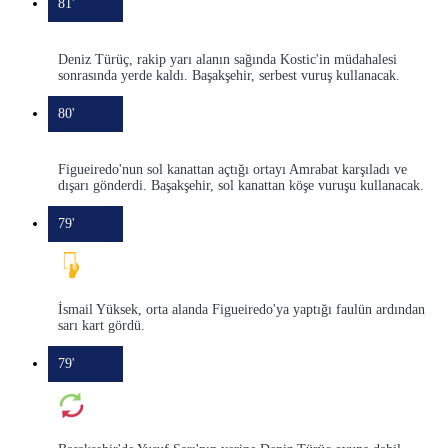
81'
Deniz Türüç, rakip yarı alanın sağında Kostic'in müdahalesi
sonrasında yerde kaldı. Başakşehir, serbest vuruş kullanacak.
80'
Figueiredo'nun sol kanattan açtığı ortayı Amrabat karşıladı ve
dışarı gönderdi. Başakşehir, sol kanattan köşe vuruşu kullanacak.
79'
İsmail Yüksek, orta alanda Figueiredo'ya yaptığı faulün ardından
sarı kart gördü.
79'