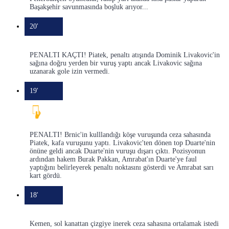
Başakşehir savunmasında boşluk arıyor...
20'
PENALTI KAÇTI! Piatek, penaltı atışında Dominik Livakovic'in
sağına doğru yerden bir vuruş yaptı ancak Livakovic sağına
uzanarak gole izin vermedi.
19'
PENALTI! Brnic'in kulllandığı köşe vuruşunda ceza sahasında
Piatek, kafa vuruşunu yaptı. Livakovic'ten dönen top Duarte'nin
önüne geldi ancak Duarte'nin vuruşu dışarı çıktı. Pozisyonun
ardından hakem Burak Pakkan, Amrabat'ın Duarte'ye faul
yaptığını belirleyerek penaltı noktasını gösterdi ve Amrabat sarı
kart gördü.
18'
Kemen, sol kanattan çizgiye inerek ceza sahasına ortalamak istedi