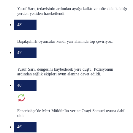
Yusuf Sarı, tedavisinin ardından ayağa kalktı ve mücadele kaldığı
yerden yeniden hareketlendi.
48'
Başakşehirli oyuncular kendi yarı alanında top çeviriyor...
47'
Yusuf Sarı, dengesini kaybederek yere düştü. Pozisyonun
ardından sağlık ekipleri oyun alanına davet edildi.
46'
Fenerbahçe'de Mert Müldür'ün yerine Osayi Samuel oyuna dahil
oldu.
46'