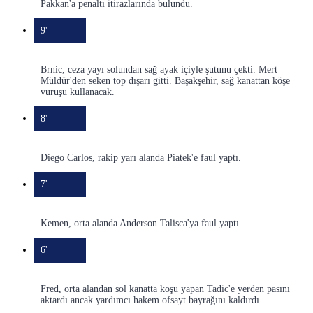
Pakkan'a penaltı itirazlarında bulundu.
9'
Brnic, ceza yayı solundan sağ ayak içiyle şutunu çekti. Mert
Müldür'den seken top dışarı gitti. Başakşehir, sağ kanattan köşe
vuruşu kullanacak.
8'
Diego Carlos, rakip yarı alanda Piatek'e faul yaptı.
7'
Kemen, orta alanda Anderson Talisca'ya faul yaptı.
6'
Fred, orta alandan sol kanatta koşu yapan Tadic'e yerden pasını
aktardı ancak yardımcı hakem ofsayt bayrağını kaldırdı.