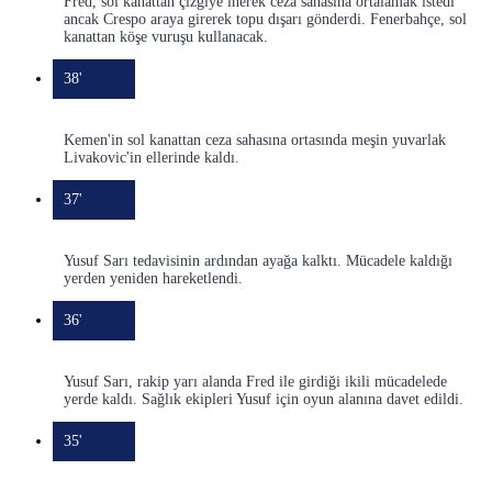
Fred, sol kanattan çizgiye inerek ceza sahasına ortalamak istedi
ancak Crespo araya girerek topu dışarı gönderdi. Fenerbahçe, sol
kanattan köşe vuruşu kullanacak.
38'
Kemen'in sol kanattan ceza sahasına ortasında meşin yuvarlak
Livakovic'in ellerinde kaldı.
37'
Yusuf Sarı tedavisinin ardından ayağa kalktı. Mücadele kaldığı
yerden yeniden hareketlendi.
36'
Yusuf Sarı, rakip yarı alanda Fred ile girdiği ikili mücadelede
yerde kaldı. Sağlık ekipleri Yusuf için oyun alanına davet edildi.
35'