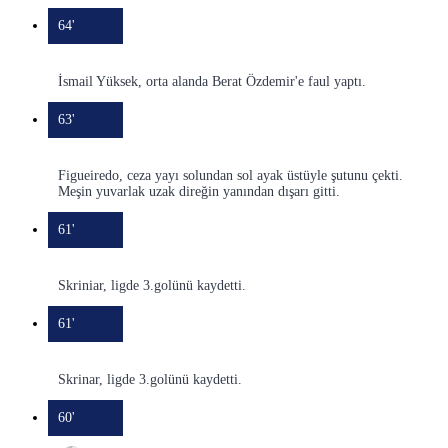
64'
İsmail Yüksek, orta alanda Berat Özdemir'e faul yaptı.
63'
Figueiredo, ceza yayı solundan sol ayak üstüyle şutunu çekti.
Meşin yuvarlak uzak direğin yanından dışarı gitti.
61'
Skriniar, ligde 3.golünü kaydetti.
61'
Skrinar, ligde 3.golünü kaydetti.
60'