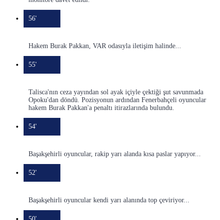
56'
Hakem Burak Pakkan, VAR odasıyla iletişim halinde...
55'
Talisca'nın ceza yayından sol ayak içiyle çektiği şut savunmada
Opoku'dan döndü. Pozisyonun ardından Fenerbahçeli oyuncular
hakem Burak Pakkan'a penaltı itirazlarında bulundu.
54'
Başakşehirli oyuncular, rakip yarı alanda kısa paslar yapıyor...
52'
Başakşehirli oyuncular kendi yarı alanında top çeviriyor...
50'