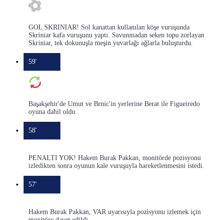
GOL SKRINIAR! Sol kanattan kullanılan köşe vuruşunda
Skriniar kafa vuruşunu yaptı. Savunmadan seken topu zorlayan
Skriniar, tek dokunuşla meşin yuvarlağı ağlarla buluşturdu.
59'
Başakşehir'de Umut ve Brnic'in yerlerine Berat ile Figueiredo
oyuna dahil oldu.
58'
PENALTI YOK! Hakem Burak Pakkan, monitörde pozisyonu
izledikten sonra oyunun kale vuruşuyla hareketlenmesini istedi.
57'
Hakem Burak Pakkan, VAR uyarısıyla pozisyonu izlemek için
monitöre davet edildi.