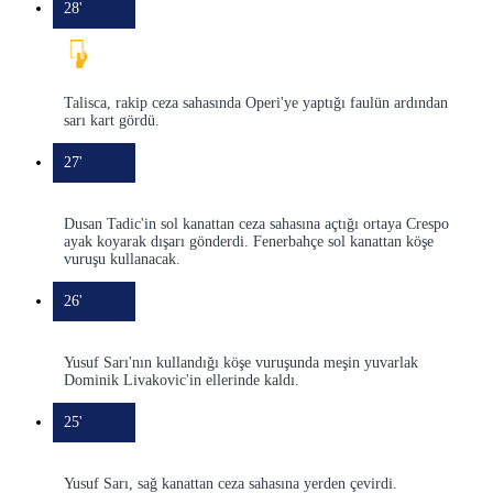
28'
Talisca, rakip ceza sahasında Operi'ye yaptığı faulün ardından
sarı kart gördü.
27'
Dusan Tadic'in sol kanattan ceza sahasına açtığı ortaya Crespo
ayak koyarak dışarı gönderdi. Fenerbahçe sol kanattan köşe
vuruşu kullanacak.
26'
Yusuf Sarı'nın kullandığı köşe vuruşunda meşin yuvarlak
Dominik Livakovic'in ellerinde kaldı.
25'
Yusuf Sarı, sağ kanattan ceza sahasına yerden çevirdi.