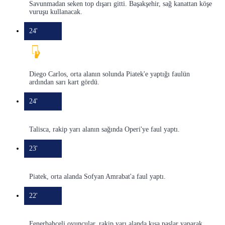
Savunmadan seken top dışarı gitti. Başakşehir, sağ kanattan köşe
vuruşu kullanacak.
24'
Diego Carlos, orta alanın solunda Piatek'e yaptığı faulün
ardından sarı kart gördü.
24'
Talisca, rakip yarı alanın sağında Operi'ye faul yaptı.
23'
Piatek, orta alanda Sofyan Amrabat'a faul yaptı.
22'
Fenerbahçeli oyuncular, rakip yarı alanda kısa paslar yaparak