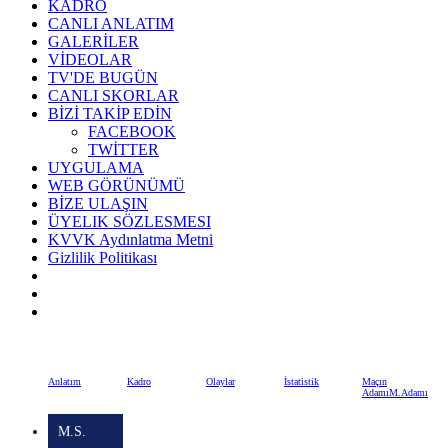
KADRO
CANLI ANLATIM
GALERİLER
VİDEOLAR
TV'DE BUGÜN
CANLI SKORLAR
BİZİ TAKİP EDİN
FACEBOOK
TWİTTER
UYGULAMA
WEB GÖRÜNÜMÜ
BİZE ULAŞIN
ÜYELIK SÖZLESMESI
KVVK Aydınlatma Metni
Gizlilik Politikası
1 | 4
Başakşehir
Fenerbahçe
Anlatım
Kadro
Olaylar
İstatistik
Maçın
Adamı
M.Adamı
M.S.