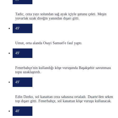
Tadic, ceza yayı solundan sağ ayak içiyle şutunu çekti. Meşin
yuvarlak uzak direğin yanından dışarı gitti.
49'
Umut, orta alanda Osayi Samuel'e faul yaptı.
49'
Fenerbahçe'nin kullandığı köşe vuruşunda Başakşehir savunması
topu uzaklaştırdı.
49'
Edin Dzeko, sol kanattan ceza sahasına ortaladı. Duarte'den seken
top dışarı gitti. Fenerbahçe, sol kanattan köşe vuruşu kullanacak.
48'