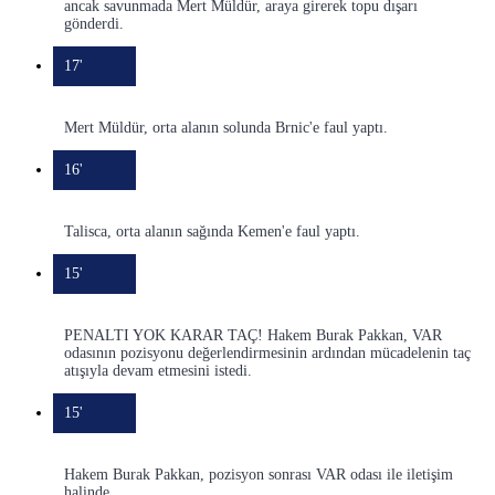
ancak savunmada Mert Müldür, araya girerek topu dışarı
gönderdi.
17'
Mert Müldür, orta alanın solunda Brnic'e faul yaptı.
16'
Talisca, orta alanın sağında Kemen'e faul yaptı.
15'
PENALTI YOK KARAR TAÇ! Hakem Burak Pakkan, VAR
odasının pozisyonu değerlendirmesinin ardından mücadelenin taç
atışıyla devam etmesini istedi.
15'
Hakem Burak Pakkan, pozisyon sonrası VAR odası ile iletişim
halinde...