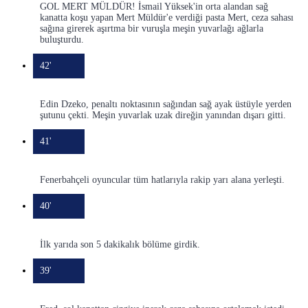
GOL MERT MÜLDÜR! İsmail Yüksek'in orta alandan sağ
kanatta koşu yapan Mert Müldür'e verdiği pasta Mert, ceza sahası
sağına girerek aşırtma bir vuruşla meşin yuvarlağı ağlarla
buluşturdu.
42'
Edin Dzeko, penaltı noktasının sağından sağ ayak üstüyle yerden
şutunu çekti. Meşin yuvarlak uzak direğin yanından dışarı gitti.
41'
Fenerbahçeli oyuncular tüm hatlarıyla rakip yarı alana yerleşti.
40'
İlk yarıda son 5 dakikalık bölüme girdik.
39'